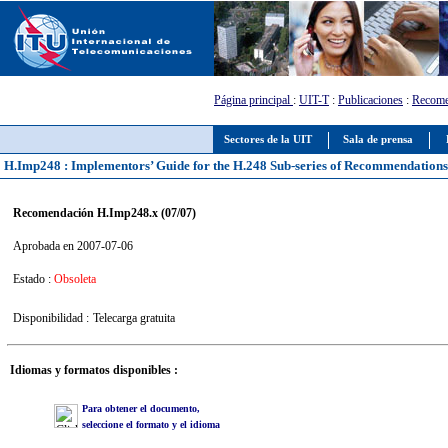
Página principal
:
UIT-T
:
Publicaciones
:
Recome
Sectores de la UIT
Sala de prensa
H.Imp248 : Implementors’ Guide for the H.248 Sub-series of Recommendation
Recomendación H.Imp248.x (07/07)
Aprobada en 2007-07-06
Estado :
Obsoleta
Disponibilidad :
Telecarga gratuita
Idiomas y formatos disponibles :
Para obtener el documento,
seleccione el formato y el idioma