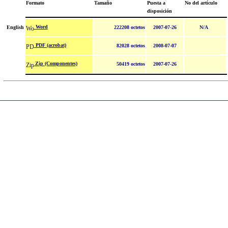
Formato
Tamaño
Puesta a
No del artículo
disposición
Word
English
222208 octetos
2007-07-26
N/A
PDF (acrobat)
82028 octetos
2008-07-07
Zip (Componentes)
50419 octetos
2007-07-26