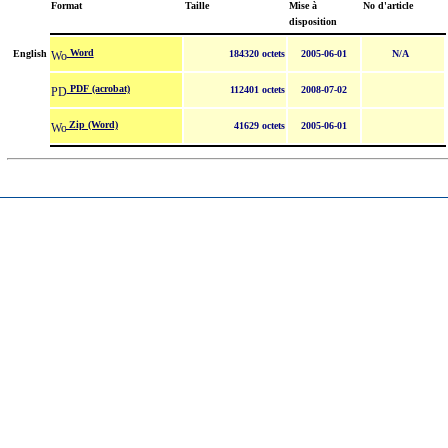
Format
Taille
Mise à
No d'article
disposition
Word
English
184320 octets
2005-06-01
N/A
PDF (acrobat)
112401 octets
2008-07-02
Zip (Word)
41629 octets
2005-06-01