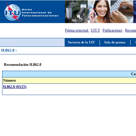
Página principal
:
UIT-T
:
Publicaciones
:
Recome
Sectores de la UIT
Sala de prensa
H.862.8 :
Recomendación H.862.8
Co
Número
H.862.8 (03/25)