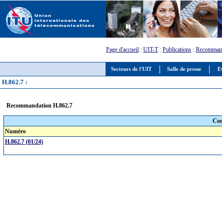
Page d'accueil
:
UIT-T
:
Publications
:
Recommand
Secteurs de l'UIT
Salle de presse
E
H.862.7 :
Recommandation H.862.7
Com
Numéro
H.862.7 (01/24)