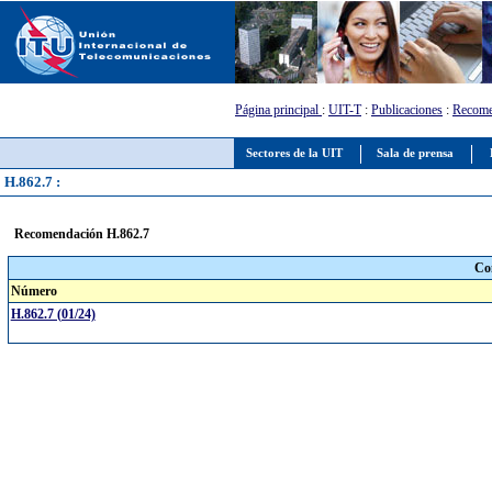
Página principal
:
UIT-T
:
Publicaciones
:
Recome
Sectores de la UIT
Sala de prensa
H.862.7 :
Recomendación H.862.7
Co
Número
H.862.7 (01/24)