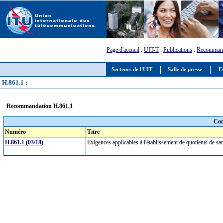
Page d'accueil
:
UIT-T
:
Publications
:
Recommand
Secteurs de l'UIT
Salle de presse
E
H.861.1 :
Recommandation H.861.1
Com
Numéro
Titre
H.861.1 (03/18)
Exigences applicables à l'établissement de quotients de sa