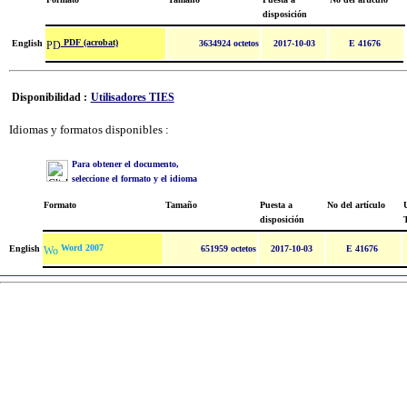
disposición
PDF (acrobat)
English
3634924 octetos
2017-10-03
E 41676
Disponibilidad :
Utilisadores TIES
Idiomas y formatos disponibles :
Para obtener el documento,
seleccione el formato y el idioma
Formato
Tamaño
Puesta a
No del artículo
U
disposición
Word 2007
English
651959 octetos
2017-10-03
E 41676