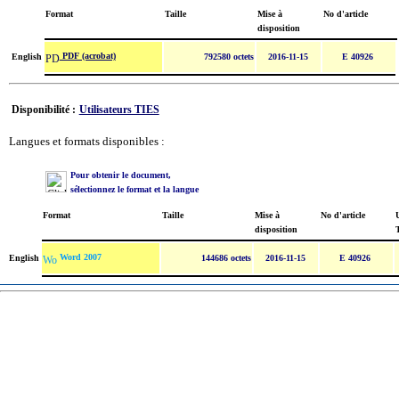
Format
Taille
Mise à
No d'article
disposition
PDF (acrobat)
English
792580 octets
2016-11-15
E 40926
Disponibilité :
Utilisateurs TIES
Langues et formats disponibles :
Pour obtenir le document,
sélectionnez le format et la langue
Format
Taille
Mise à
No d'article
U
disposition
Word 2007
English
144686 octets
2016-11-15
E 40926