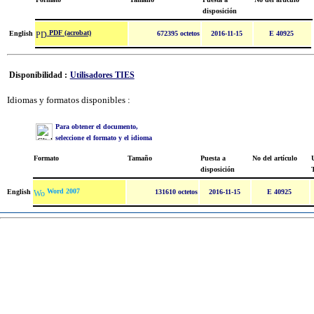
disposición
PDF (acrobat)
English
672395 octetos
2016-11-15
E 40925
Disponibilidad :
Utilisadores TIES
Idiomas y formatos disponibles :
Para obtener el documento,
seleccione el formato y el idioma
Formato
Tamaño
Puesta a
No del artículo
U
disposición
Word 2007
English
131610 octetos
2016-11-15
E 40925