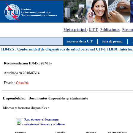
Página principal
:
UIT-T
:
Publicaciones
:
Recome
Sectores de la UIT
Sala de prensa
H.845.5 : Conformidad de dispositivos de salud personal UIT-T H.810: Inte
Recomendación H.845.5 (07/16)
Aprobada en 2016-07-14
Estado :
Obsoleta
Disponibilidad : Documentos disponibles gratuitamente
Idiomas y formatos disponibles :
Para obtener el documento,
seleccione el formato y el idioma
Formato
Tamaño
Puesta a
No del artículo