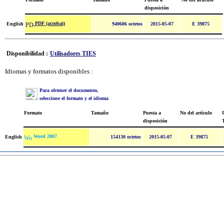
disposición
PDF (acrobat)
English
940606 octetos
2015-05-07
E 39875
Disponibilidad :
Utilisadores TIES
Idiomas y formatos disponibles :
Para obtener el documento,
seleccione el formato y el idioma
Formato
Tamaño
Puesta a
No del artículo
U
disposición
Word 2007
English
154130 octetos
2015-05-07
E 39875