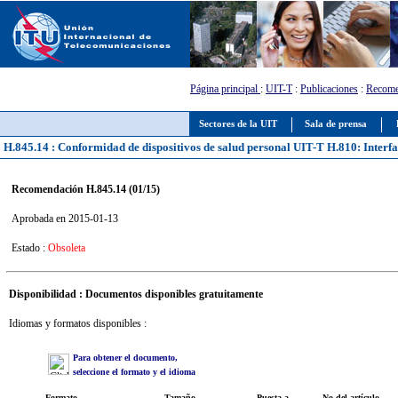
Página principal
:
UIT-T
:
Publicaciones
:
Recome
Sectores de la UIT
Sala de prensa
H.845.14 : Conformidad de dispositivos de salud personal UIT-T H.810: Inte
Recomendación H.845.14 (01/15)
Aprobada en 2015-01-13
Estado :
Obsoleta
Disponibilidad : Documentos disponibles gratuitamente
Idiomas y formatos disponibles :
Para obtener el documento,
seleccione el formato y el idioma
Formato
Tamaño
Puesta a
No del artículo