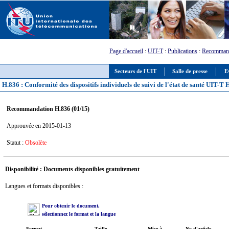
Page d'accueil
:
UIT-T
:
Publications
:
Recommand
Secteurs de l'UIT
Salle de presse
E
H.836 : Conformité des dispositifs individuels de suivi de l'état de santé UIT
Recommandation H.836 (01/15)
Approuvée en 2015-01-13
Statut :
Obsolète
Disponibilité : Documents disponibles gratuitement
Langues et formats disponibles :
Pour obtenir le document,
sélectionnez le format et la langue
Format
Taille
Mise à
No d'article