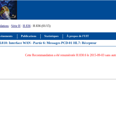
ations
:
Série H
:
H.836
: H.836 (01/15)
vénements
Publications
Statistiques
À propos de l'UIT
-T H.810: Interface WAN - Partie 6: Messages PCD-01 HL7: Récepteur
Cette Recommandation a été renumérotée H.830.6 le 2015-09-03 sans autr