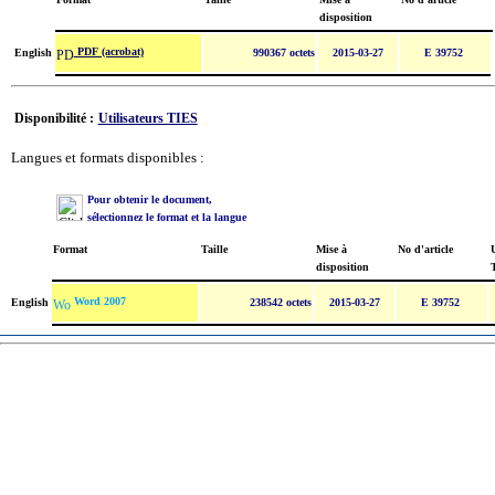
disposition
PDF (acrobat)
English
990367 octets
2015-03-27
E 39752
Disponibilité :
Utilisateurs TIES
Langues et formats disponibles :
Pour obtenir le document,
sélectionnez le format et la langue
Format
Taille
Mise à
No d'article
U
disposition
Word 2007
English
238542 octets
2015-03-27
E 39752