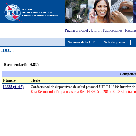
Página principal
:
UIT-T
:
Publicaciones
:
Recome
Sectores de la UIT
Sala de prensa
H.835 :
Recomendación H.835
Component
Número
Título
H.835 (01/15)
Conformidad de dispositivos de salud personal UIT-T H.810: Interfaz d
Esta Recomendación pasó a ser la Rec. H.830.5 el 2015-09-03 sin otras 