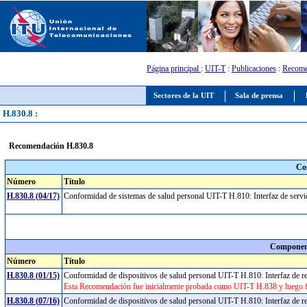
Página principal
:
UIT-T
:
Publicaciones
:
Recome
Sectores de la UIT
Sala de prensa
H.830.8 :
Recomendación H.830.8
Co
Número
Título
H.830.8 (04/17)
Conformidad de sistemas de salud personal UIT-T H.810: Interfaz de servici
Component
Número
Título
H.830.8 (01/15)
Conformidad de dispositivos de salud personal UIT-T H.810: Interfaz de re
Esta Recomendación fue inicialmente probada como UIT-T H.838 y luego f
H.830.8 (07/16)
Conformidad de dispositivos de salud personal UIT-T H.810: Interfaz de re