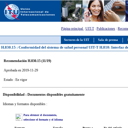
Página principal
:
UIT-T
:
Publicaciones
:
Recome
Sectores de la UIT
Sala de prensa
H.830.15 : Conformidad del sistema de salud personal UIT-T H.810: Interfaz de
Recomendación H.830.15 (11/19)
Aprobada en 2019-11-29
Estado : En vigor
Disponibilidad : Documentos disponibles gratuitamente
Idiomas y formatos disponibles :
Para obtener el documento,
seleccione el formato y el idioma
Formato
Tamaño
Puesta a
No del artículo