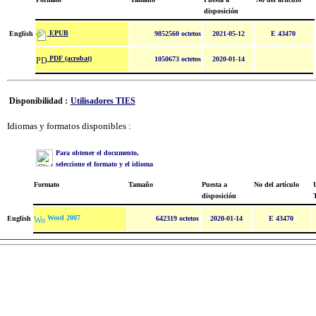
disposición
EPUB
English
9852560 octetos
2021-05-12
E 43470
PDF (acrobat)
1050673 octetos
2020-01-14
Disponibilidad :
Utilisadores TIES
Idiomas y formatos disponibles :
Para obtener el documento,
seleccione el formato y el idioma
Formato
Tamaño
Puesta a
No del artículo
U
disposición
Word 2007
English
642319 octetos
2020-01-14
E 43470