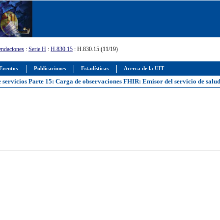
ndaciones
:
Serie H
:
H.830.15
: H.830.15 (11/19)
Eventos
Publicaciones
Estadísticas
Acerca de la UIT
 servicios Parte 15: Carga de observaciones FHIR: Emisor del servicio de salud