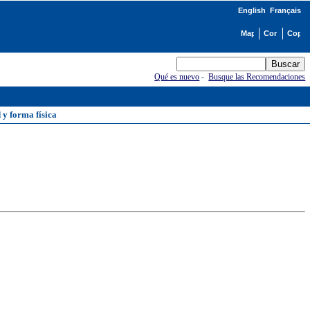
English
Français
Qué es nuevo
-
Busque las Recomendaciones
 y forma física