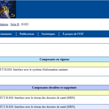
ations
:
Série H
: H.821
vénements
Publications
Statistiques
À propos de l'UIT
Composants en vigueur
IT-T H.810: Interface avec le système d'information sanitaire
Composants obsolètes et supprimés
é UIT-T H.810: Interface avec le réseau des dossiers de santé (HRN)
é UIT-T H.810: Interface avec le réseau des dossiers de santé (HRN)