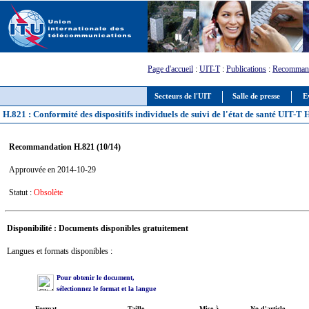
Page d'accueil
:
UIT-T
:
Publications
:
Recommand
Secteurs de l'UIT
Salle de presse
E
H.821 : Conformité des dispositifs individuels de suivi de l'état de santé UIT-T 
Recommandation H.821 (10/14)
Approuvée en 2014-10-29
Statut :
Obsolète
Disponibilité : Documents disponibles gratuitement
Langues et formats disponibles :
Pour obtenir le document,
sélectionnez le format et la langue
Format
Taille
Mise à
No d'article