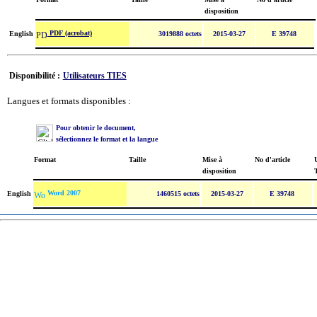
disposition
PDF (acrobat)
English
3019888 octets
2015-03-27
E 39748
Disponibilité :
Utilisateurs TIES
Langues et formats disponibles :
Pour obtenir le document,
sélectionnez le format et la langue
Format
Taille
Mise à
No d'article
U
disposition
Word 2007
English
1460515 octets
2015-03-27
E 39748