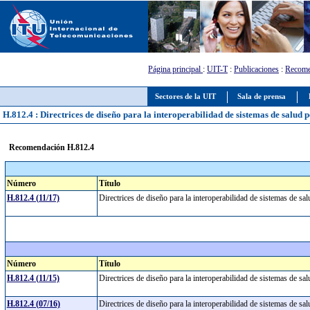
Página principal
:
UIT-T
:
Publicaciones
:
Recome
Sectores de la UIT
Sala de prensa
H.812.4 : Directrices de diseño para la interoperabilidad de sistemas de salud p
Recomendación H.812.4
Número
Título
H.812.4 (11/17)
Directrices de diseño para la interoperabilidad de sistemas de sa
Número
Título
H.812.4 (11/15)
Directrices de diseño para la interoperabilidad de sistemas de s
H.812.4 (07/16)
Directrices de diseño para la interoperabilidad de sistemas de sa