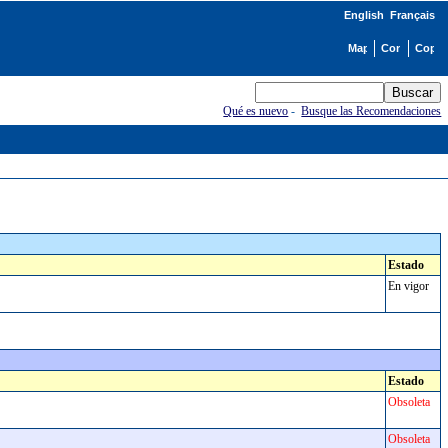
English
Français
Qué es nuevo
-
Busque las Recomendaciones
Estado
En vigor
Estado
Obsoleta
Obsoleta