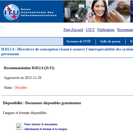
Page d'accueil
:
UIT-T
:
Publications
:
Recommand
Secteurs de l'UIT
Salle de presse
E
H.812.4 : Directives de conception visant à assurer l'interopérabilité des systèm
persistante
Recommandation H.812.4 (11/15)
Approuvée en 2015-11-29
Statut :
Obsolète
Disponibilité : Documents disponibles gratuitement
Langues et formats disponibles :
Pour obtenir le document,
sélectionnez le format et la langue