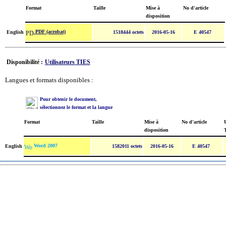
Format
Taille
Mise à
No d'article
disposition
PDF (acrobat)
English
1518444 octets
2016-05-16
E 40547
Disponibilité :
Utilisateurs TIES
Langues et formats disponibles :
Pour obtenir le document,
sélectionnez le format et la langue
Format
Taille
Mise à
No d'article
U
disposition
Word 2007
English
1582011 octets
2016-05-16
E 40547