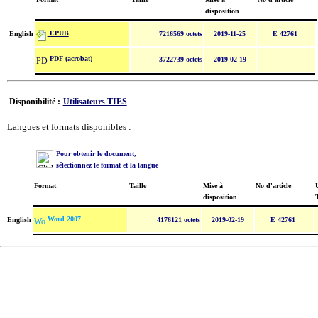
disposition
EPUB
English
7216569 octets
2019-11-25
E 42761
PDF (acrobat)
3722739 octets
2019-02-19
Disponibilité :
Utilisateurs TIES
Langues et formats disponibles :
Pour obtenir le document,
sélectionnez le format et la langue
Format
Taille
Mise à
No d'article
U
disposition
Word 2007
English
4176121 octets
2019-02-19
E 42761