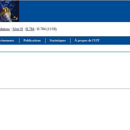
ations
:
Série H
:
H.784
: H.784 (11/18)
vénements
Publications
Statistiques
À propos de l'UIT