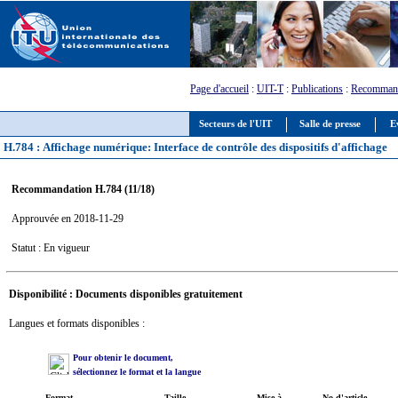
Page d'accueil
:
UIT-T
:
Publications
:
Recommand
Secteurs de l'UIT
Salle de presse
E
H.784 : Affichage numérique: Interface de contrôle des dispositifs d'affichage
Recommandation H.784 (11/18)
Approuvée en 2018-11-29
Statut : En vigueur
Disponibilité : Documents disponibles gratuitement
Langues et formats disponibles :
Pour obtenir le document,
sélectionnez le format et la langue
Format
Taille
Mise à
No d'article