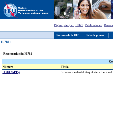
Página principal
:
UIT-T
:
Publicaciones
:
Recome
Sectores de la UIT
Sala de prensa
H.781 :
Recomendación H.781
Co
Número
Título
H.781 (04/15)
Señalización digital: Arquitectura funciona