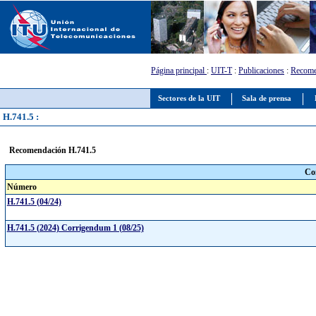
Página principal
:
UIT-T
:
Publicaciones
:
Recome
Sectores de la UIT
Sala de prensa
H.741.5 :
Recomendación H.741.5
Co
Número
H.741.5 (04/24)
H.741.5 (2024) Corrigendum 1 (08/25)