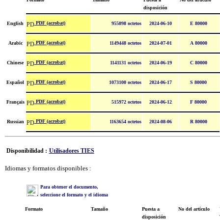
disposición
PDF (acrobat)
English
955098 octetos
2024-06-10
E 80000
PDF (acrobat)
Arabic
1149448 octetos
2024-07-01
A 80000
PDF (acrobat)
Chinese
1141131 octetos
2024-06-19
C 80000
PDF (acrobat)
Español
1073100 octetos
2024-06-17
S 80000
PDF (acrobat)
Français
515972 octetos
2024-06-12
F 80000
PDF (acrobat)
Russian
1163654 octetos
2024-08-06
R 80000
Disponibilidad :
Utilisadores TIES
Idiomas y formatos disponibles :
Para obtener el documento,
seleccione el formato y el idioma
Formato
Tamaño
Puesta a
No del artículo
disposición