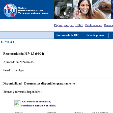
Página principal
:
UIT-T
:
Publicaciones
:
Recome
Sectores de la UIT
Sala de prensa
H.741.5 :
Recomendación H.741.5 (04/24)
Aprobada en 2024-04-15
Estado : En vigor
Disponibilidad : Documentos disponibles gratuitamente
Idiomas y formatos disponibles :
Para obtener el documento,
seleccione el formato y el idioma
Formato
Tamaño
Puesta a
No del artículo