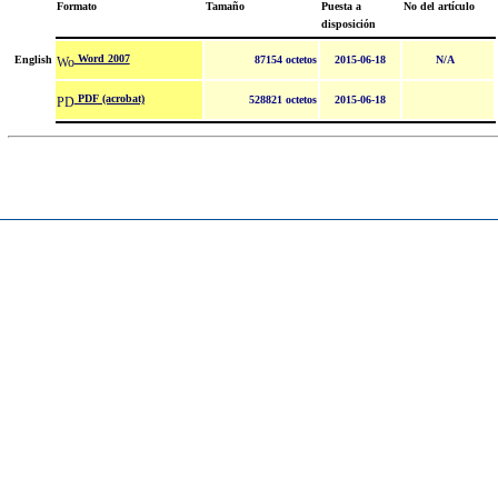
Formato
Tamaño
Puesta a
No del artículo
disposición
Word 2007
English
87154 octetos
2015-06-18
N/A
PDF (acrobat)
528821 octetos
2015-06-18