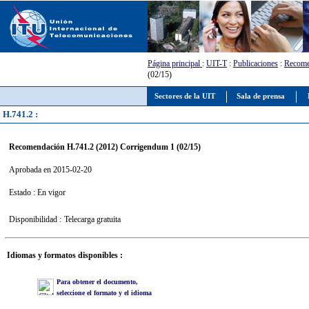
Página principal
:
UIT-T
:
Publicaciones
:
Recome
(02/15)
Sectores de la UIT
Sala de prensa
H.741.2 :
Recomendación H.741.2 (2012) Corrigendum 1 (02/15)
Aprobada en 2015-02-20
Estado : En vigor
Disponibilidad :
Telecarga gratuita
Idiomas y formatos disponibles :
Para obtener el documento,
seleccione el formato y el idioma