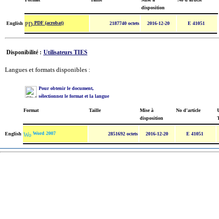
disposition
PDF (acrobat)
English
2187740 octets
2016-12-20
E 41051
Disponibilité :
Utilisateurs TIES
Langues et formats disponibles :
Pour obtenir le document,
sélectionnez le format et la langue
Format
Taille
Mise à
No d'article
U
disposition
Word 2007
English
2851692 octets
2016-12-20
E 41051