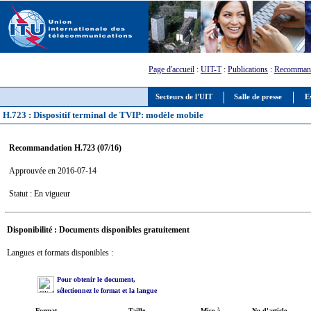
Page d'accueil
:
UIT-T
:
Publications
:
Recommand
Secteurs de l'UIT
Salle de presse
E
H.723 : Dispositif terminal de TVIP: modèle mobile
Recommandation H.723 (07/16)
Approuvée en 2016-07-14
Statut : En vigueur
Disponibilité : Documents disponibles gratuitement
Langues et formats disponibles :
Pour obtenir le document,
sélectionnez le format et la langue
Format
Taille
Mise à
No d'article