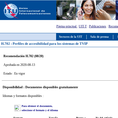
Página principal
:
UIT-T
:
Publicaciones
:
Recome
Sectores de la UIT
Sala de prensa
H.702 : Perfiles de accesibilidad para los sistemas de TVIP
Recomendación H.702 (08/20)
Aprobada en 2020-08-13
Estado : En vigor
Disponibilidad : Documentos disponibles gratuitamente
Idiomas y formatos disponibles :
Para obtener el documento,
seleccione el formato y el idioma
Formato
Tamaño
Puesta a
No del artículo