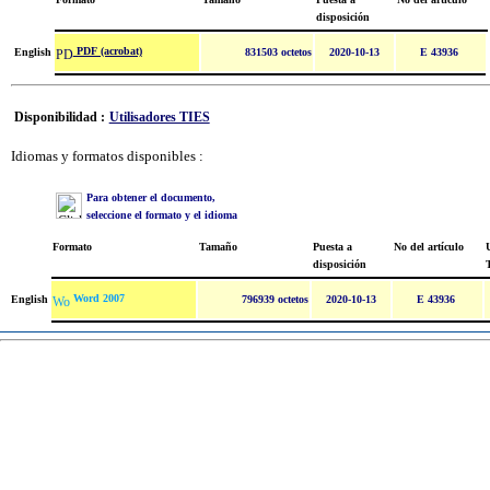
disposición
PDF (acrobat)
English
831503 octetos
2020-10-13
E 43936
Disponibilidad :
Utilisadores TIES
Idiomas y formatos disponibles :
Para obtener el documento,
seleccione el formato y el idioma
Formato
Tamaño
Puesta a
No del artículo
U
disposición
Word 2007
English
796939 octetos
2020-10-13
E 43936