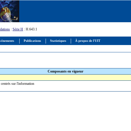
ations
:
Série H
: H.643.1
vénements
Publications
Statistiques
À propos de l'UIT
Composants en vigueur
 centrés sur l'information