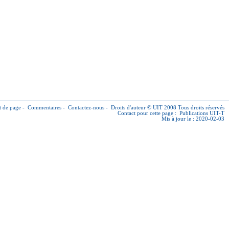
 de page
-
Commentaires
-
Contactez-nous
-
Droits d'auteur © UIT
2008 Tous droits réservés
Contact pour cette page :
Publications UIT-T
Mis à jour le : 2020-02-03