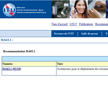
Page d'accueil
:
UIT-T
:
Publications
:
Recommand
Secteurs de l'UIT
Salle de presse
E
H.643.1 :
Recommandation H.643.1
Numéro
Titre
H.643.1 (05/19)
Architecture pour le déploiement des réseaux