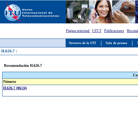
Página principal
:
UIT-T
:
Publicaciones
:
Recome
Sectores de la UIT
Sala de prensa
H.626.7 :
Recomendación H.626.7
Co
Número
H.626.7 (06/24)