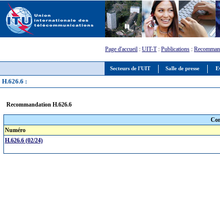
Page d'accueil
:
UIT-T
:
Publications
:
Recommand
Secteurs de l'UIT
Salle de presse
E
H.626.6 :
Recommandation H.626.6
Com
Numéro
H.626.6 (02/24)