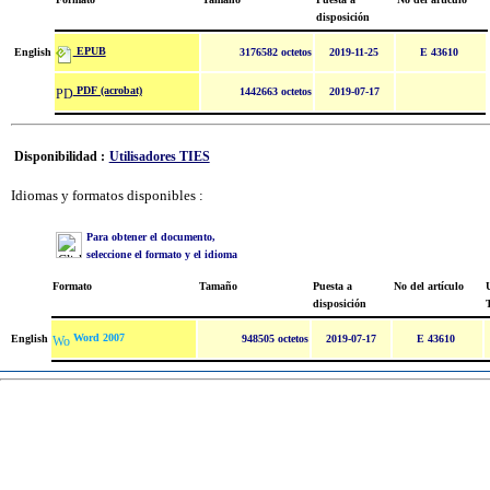
disposición
EPUB
English
3176582 octetos
2019-11-25
E 43610
PDF (acrobat)
1442663 octetos
2019-07-17
Disponibilidad :
Utilisadores TIES
Idiomas y formatos disponibles :
Para obtener el documento,
seleccione el formato y el idioma
Formato
Tamaño
Puesta a
No del artículo
U
disposición
Word 2007
English
948505 octetos
2019-07-17
E 43610