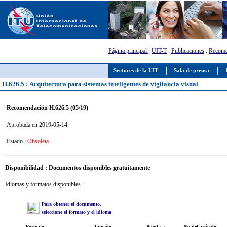
Página principal
:
UIT-T
:
Publicaciones
:
Recome
Sectores de la UIT
Sala de prensa
H.626.5 : Arquitectura para sistemas inteligentes de vigilancia visual
Recomendación H.626.5 (05/19)
Aprobada en 2019-05-14
Estado :
Obsoleta
Disponibilidad : Documentos disponibles gratuitamente
Idiomas y formatos disponibles :
Para obtener el documento,
seleccione el formato y el idioma
Formato
Tamaño
Puesta a
No del artículo