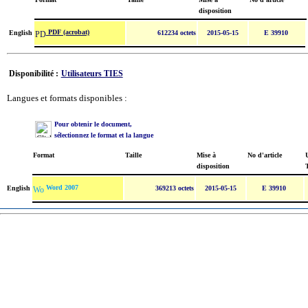
disposition
PDF (acrobat)
English
612234 octets
2015-05-15
E 39910
Disponibilité :
Utilisateurs TIES
Langues et formats disponibles :
Pour obtenir le document,
sélectionnez le format et la langue
Format
Taille
Mise à
No d'article
U
disposition
Word 2007
English
369213 octets
2015-05-15
E 39910