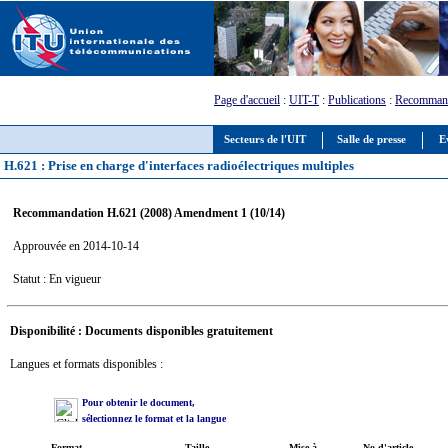
Page d'accueil
:
UIT-T
:
Publications
:
Recommand
Secteurs de l'UIT
Salle de presse
E
H.621 : Prise en charge d'interfaces radioélectriques multiples
Recommandation H.621 (2008) Amendment 1 (10/14)
Approuvée en 2014-10-14
Statut : En vigueur
Disponibilité : Documents disponibles gratuitement
Langues et formats disponibles :
Pour obtenir le document,
sélectionnez le format et la langue
Format
Taille
Mise à
No d'article