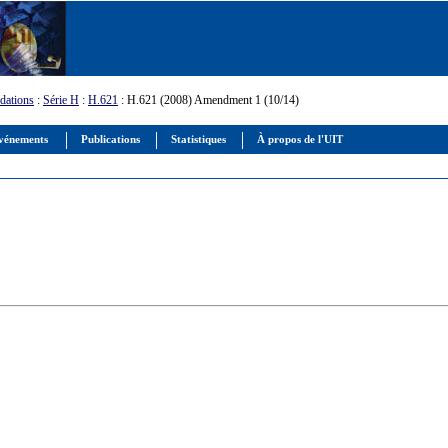
ations
:
Série H
:
H.621
: H.621 (2008) Amendment 1 (10/14)
vénements
Publications
Statistiques
À propos de l'UIT