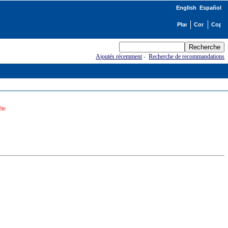
English
Español
Ajoutés récemment
-
Recherche de recommandations
ète