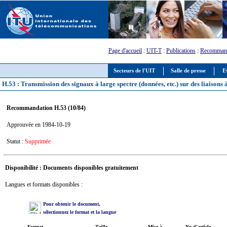
Page d'accueil
:
UIT-T
:
Publications
:
Recommand
Secteurs de l'UIT
Salle de presse
E
H.53 : Transmission des signaux à large spectre (données, etc.) sur des liaison
Recommandation H.53 (10/84)
Approuvée en 1984-10-19
Statut :
Supprimée
Disponibilité : Documents disponibles gratuitement
Langues et formats disponibles :
Pour obtenir le document,
sélectionnez le format et la langue
Format
Taille
Mise à
No d'article