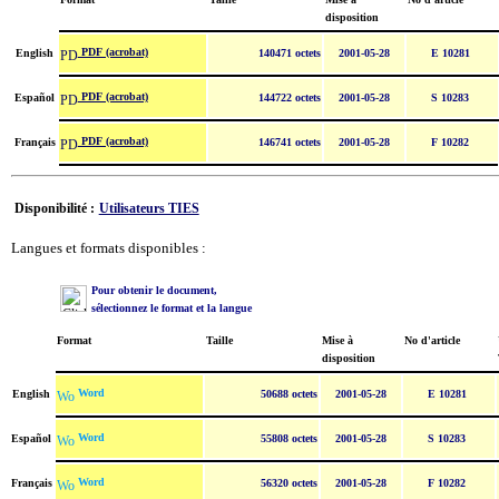
disposition
PDF (acrobat)
English
140471 octets
2001-05-28
E 10281
PDF (acrobat)
Español
144722 octets
2001-05-28
S 10283
PDF (acrobat)
Français
146741 octets
2001-05-28
F 10282
Disponibilité :
Utilisateurs TIES
Langues et formats disponibles :
Pour obtenir le document,
sélectionnez le format et la langue
Format
Taille
Mise à
No d'article
disposition
Word
English
50688 octets
2001-05-28
E 10281
Word
Español
55808 octets
2001-05-28
S 10283
Word
Français
56320 octets
2001-05-28
F 10282