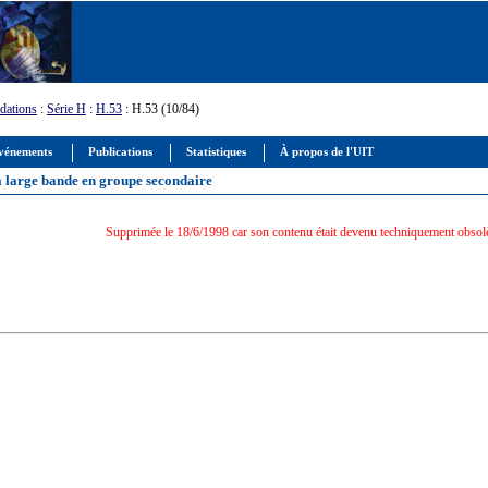
ations
:
Série H
:
H.53
: H.53 (10/84)
vénements
Publications
Statistiques
À propos de l'UIT
s à large bande en groupe secondaire
Supprimée le 18/6/1998 car son contenu était devenu techniquement obsol