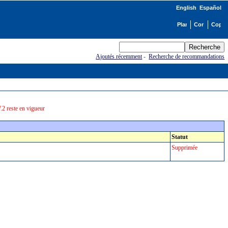
English
Español
Ajoutés récemment
-
Recherche de recommandations
2 reste en vigueur
Statut
Supprimée