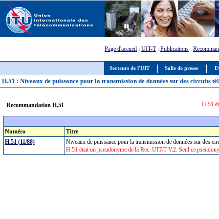
Page d'accueil
:
UIT-T
:
Publications
:
Recommand
Secteurs de l'UIT
Salle de presse
E
H.51 : Niveaux de puissance pour la transmission de données sur des circuits t
H.51 ét
Recommandation H.51
Numéro
Titre
H.51 (11/88)
Niveaux de puissance pour la transmission de données sur des cir
H.51 était un pseudonyme de la Rec. UIT-T V.2. Seul ce pseudony