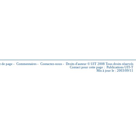
 de page
-
Commentaires
-
Contactez-nous
-
Droits d'auteur © UIT
2008 Tous droits réservés
Contact pour cette page :
Publications UIT-T
Mis à jour le : 2003/09/11