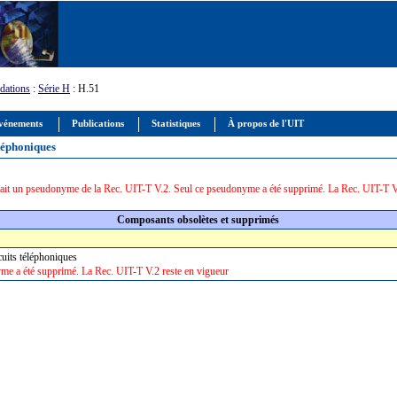
ations
:
Série H
: H.51
vénements
Publications
Statistiques
À propos de l'UIT
éléphoniques
ait un pseudonyme de la Rec. UIT-T V.2. Seul ce pseudonyme a été supprimé. La Rec. UIT-T V.
Composants obsolètes et supprimés
cuits téléphoniques
me a été supprimé. La Rec. UIT-T V.2 reste en vigueur