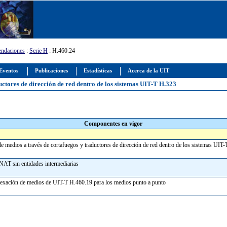
ndaciones
:
Serie H
: H.460.24
Eventos
Publicaciones
Estadísticas
Acerca de la UIT
uctores de dirección de red dentro de los sistemas UIT-T H.323
Componentes en vigor
e medios a través de cortafuegos y traductores de dirección de red dentro de los sistemas UI
 NAT sin entidades intermediarias
lexación de medios de UIT-T H.460.19 para los medios punto a punto