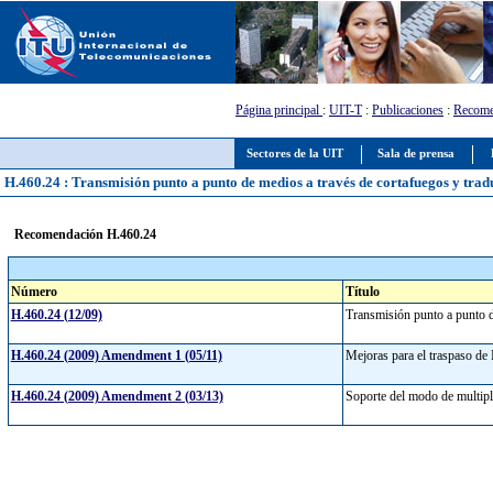
Página principal
:
UIT-T
:
Publicaciones
:
Recome
Sectores de la UIT
Sala de prensa
H.460.24 : Transmisión punto a punto de medios a través de cortafuegos y trad
Recomendación H.460.24
Número
Título
H.460.24 (12/09)
Transmisión punto a punto d
H.460.24 (2009) Amendment 1 (05/11)
Mejoras para el traspaso de
H.460.24 (2009) Amendment 2 (03/13)
Soporte del modo de multip