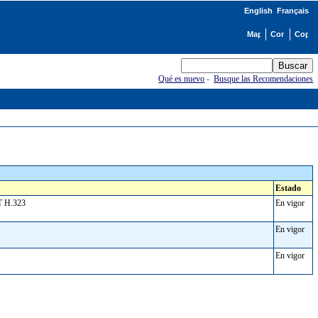
English
Français
Qué es nuevo
-
Busque las Recomendaciones
Estado
T-T H.323
En vigor
En vigor
En vigor