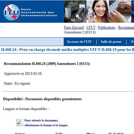
Page d'accueil
:
UIT-T
:
Publications
:
Recommand
Amendment 2 (03/13)
Secteurs de l'UIT
Salle de presse
E
H.460.24 : Prise en charge du mode média multiplex UIT-T H.460.19 pour les fl
Recommandation H.460.24 (2009) Amendment 2 (03/13)
Approuvée en 2013-03-16
Statut : En vigueur
Disponibilité : Documents disponibles gratuitement
Langues et formats disponibles :
Pour obtenir le document,
sélectionnez le format et la langue
Format
Taille
Mise à
No d'article