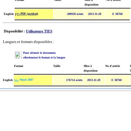
disposition
PDF (acrobat)
English
200920 octets
2013-11-20
E 38760
Disponibilité :
Utilisateurs TIES
Langues et formats disponibles :
Pour obtenir le document,
sélectionnez le format et la langue
Format
Taille
Mise à
No d'article
U
disposition
Word 2007
English
176714 octets
2013-11-20
E 38760