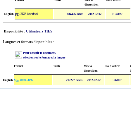
disposition
PDF (acrobat)
English
184426 octets
2012-02-02
E 37027
Disponibilité :
Utilisateurs TIES
Langues et formats disponibles :
Pour obtenir le document,
sélectionnez le format et la langue
Format
Taille
Mise à
No d'article
U
disposition
Word 2007
English
217227 octets
2012-02-02
E 37027