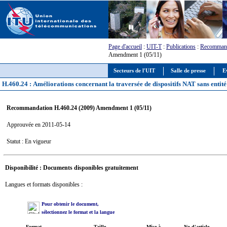
Page d'accueil
:
UIT-T
:
Publications
:
Recommand
Amendment 1 (05/11)
Secteurs de l'UIT
Salle de presse
E
H.460.24 : Améliorations concernant la traversée de dispositifs NAT sans entit
Recommandation H.460.24 (2009) Amendment 1 (05/11)
Approuvée en 2011-05-14
Statut : En vigueur
Disponibilité : Documents disponibles gratuitement
Langues et formats disponibles :
Pour obtenir le document,
sélectionnez le format et la langue
Format
Taille
Mise à
No d'article