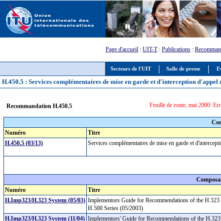
Page d'accueil
:
UIT-T
:
Publications
:
Recommand
Secteurs de l'UIT
Salle de presse
E
H.450.5 : Services complémentaires de mise en garde et d'interception d'appel
Feuille de route, mai 2000: Er
Recommandation H.450.5
Com
Numéro
Titre
H.450.5 (03/13)
Services complémentaires de mise en garde et d'intercep
Composan
Numéro
Titre
H.Imp323/H.323 System (05/03)
Implementors Guide for Recommendations of the H.323 
H.500 Series (05/2003)
H.Imp323/H.323 System (11/04)
Implementors' Guide for Recommendations of the H.323