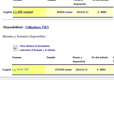
disposición
PDF (acrobat)
English
982030 octetos
2014-01-15
E 38881
Disponibilidad :
Utilisadores TIES
Idiomas y formatos disponibles :
Para obtener el documento,
seleccione el formato y el idioma
Formato
Tamaño
Puesta a
No del artículo
U
disposición
Word 2007
English
1976190 octetos
2014-01-15
E 38881