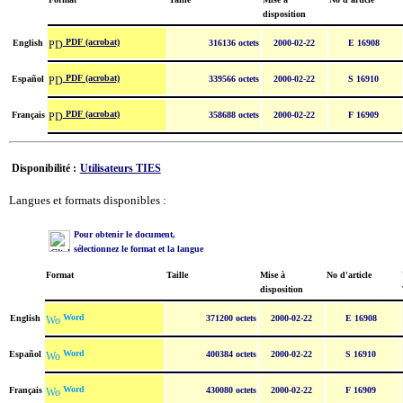
disposition
PDF (acrobat)
English
316136 octets
2000-02-22
E 16908
PDF (acrobat)
Español
339566 octets
2000-02-22
S 16910
PDF (acrobat)
Français
358688 octets
2000-02-22
F 16909
Disponibilité :
Utilisateurs TIES
Langues et formats disponibles :
Pour obtenir le document,
sélectionnez le format et la langue
Format
Taille
Mise à
No d'article
disposition
Word
English
371200 octets
2000-02-22
E 16908
Word
Español
400384 octets
2000-02-22
S 16910
Word
Français
430080 octets
2000-02-22
F 16909