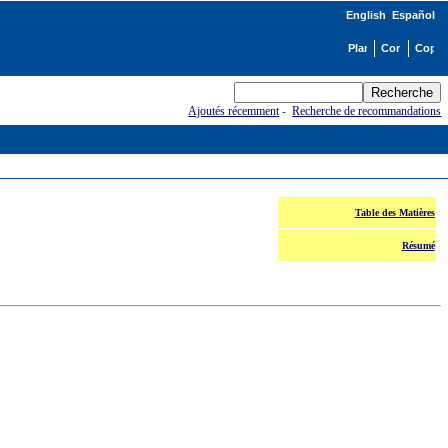
English
Español
Ajoutés récemment
-
Recherche de recommandations
Table des Matières
Résumé