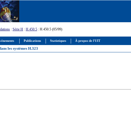
ations
:
Série H
:
H.450.5
: H.450.5 (05/99)
vénements
Publications
Statistiques
À propos de l'UIT
dans les systèmes H.323