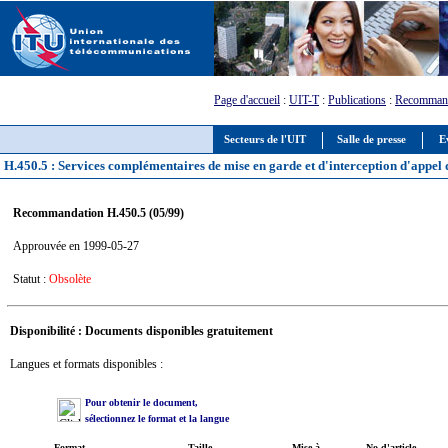
Page d'accueil
:
UIT-T
:
Publications
:
Recommand
Secteurs de l'UIT
Salle de presse
E
H.450.5 : Services complémentaires de mise en garde et d'interception d'appel 
Recommandation H.450.5 (05/99)
Approuvée en 1999-05-27
Statut :
Obsolète
Disponibilité : Documents disponibles gratuitement
Langues et formats disponibles :
Pour obtenir le document,
sélectionnez le format et la langue
Format
Taille
Mise à
No d'article