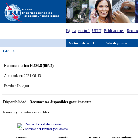
Página principal
:
UIT-T
:
Publicaciones
:
Recome
Sectores de la UIT
Sala de prensa
H.430.8 :
Recomendación H.430.8 (06/24)
Aprobada en 2024-06-13
Estado : En vigor
Disponibilidad : Documentos disponibles gratuitamente
Idiomas y formatos disponibles :
Para obtener el documento,
seleccione el formato y el idioma
Formato
Tamaño
Puesta a
No del artículo