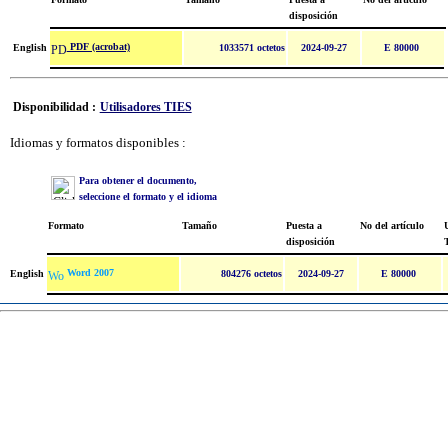
disposición
PDF (acrobat)
English
1033571 octetos
2024-09-27
E 80000
Disponibilidad :
Utilisadores TIES
Idiomas y formatos disponibles :
Para obtener el documento,
seleccione el formato y el idioma
Formato
Tamaño
Puesta a
No del artículo
U
disposición
Word 2007
English
804276 octetos
2024-09-27
E 80000