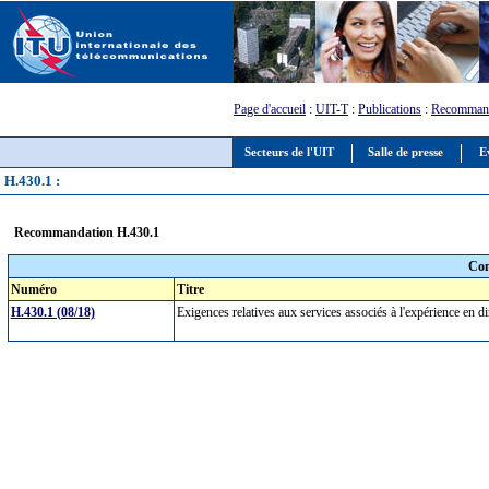
Page d'accueil
:
UIT-T
:
Publications
:
Recommand
Secteurs de l'UIT
Salle de presse
E
H.430.1 :
Recommandation H.430.1
Com
Numéro
Titre
H.430.1 (08/18)
Exigences relatives aux services associés à l'expérience en 