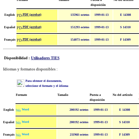
disposición
PDF (acrobat)
English
135961 octetos
1999-01-13
E 14308
PDF (acrobat)
Español
151293 octetos
1999-01-13
S 14310
PDF (acrobat)
Français
154073 octetos
1999-01-13
F 14309
Disponibilidad :
Utilisadores TIES
Idiomas y formatos disponibles :
Para obtener el documento,
seleccione el formato y el idioma
Formato
Tamaño
Puesta a
No del artículo
disposición
Word
English
200192 octetos
1999-01-13
E 14308
Word
Español
200192 octetos
1999-01-13
S 14310
Word
Français
211968 octetos
1999-01-13
F 14309