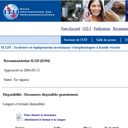
Page d'accueil
:
UIT-T
:
Publications
:
Recommand
Secteurs de l'UIT
Salle de presse
E
H.320 : Systèmes et équipements terminaux visiophoniques à bande étroite
Recommandation H.320 (03/04)
Approuvée en 2004-03-15
Statut : En vigueur
Disponibilité : Documents disponibles gratuitement
Langues et formats disponibles :
Pour obtenir le document,
sélectionnez le format et la langue
Format
Taille
Mise à
No d'article