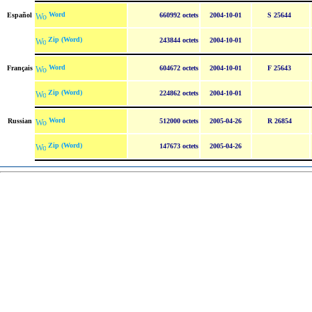
Word
Español
660992 octets
2004-10-01
S 25644
Zip (Word)
243844 octets
2004-10-01
Word
Français
604672 octets
2004-10-01
F 25643
Zip (Word)
224862 octets
2004-10-01
Word
Russian
512000 octets
2005-04-26
R 26854
Zip (Word)
147673 octets
2005-04-26