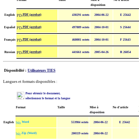
disposition
PDF (acrobat)
English
430291 octets
2004-06-22
E 25642
PDF (acrobat)
Español
497889 octets
2004-10-01
S 25644
PDF (acrobat)
Français
468081 octets
2004-10-01
F 25643
PDF (acrobat)
Russian
441661 octets
2005-04-26
R 26854
Disponibilité :
Utilisateurs TIES
Langues et formats disponibles :
Pour obtenir le document,
sélectionnez le format et la langue
Format
Taille
Mise à
No d'article
disposition
Word
English
553984 octets
2004-06-22
E 25642
Zip (Word)
200119 octets
2004-06-22