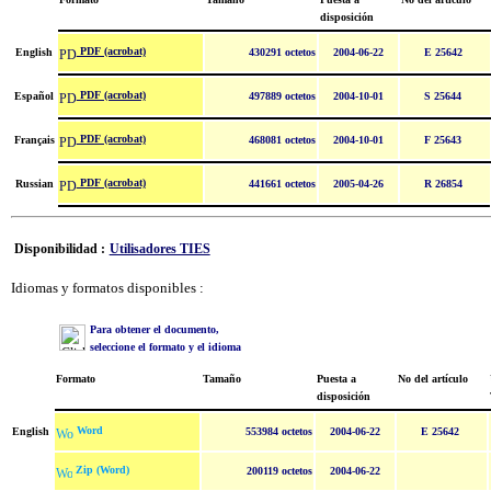
disposición
PDF (acrobat)
English
430291 octetos
2004-06-22
E 25642
PDF (acrobat)
Español
497889 octetos
2004-10-01
S 25644
PDF (acrobat)
Français
468081 octetos
2004-10-01
F 25643
PDF (acrobat)
Russian
441661 octetos
2005-04-26
R 26854
Disponibilidad :
Utilisadores TIES
Idiomas y formatos disponibles :
Para obtener el documento,
seleccione el formato y el idioma
Formato
Tamaño
Puesta a
No del artículo
disposición
Word
English
553984 octetos
2004-06-22
E 25642
Zip (Word)
200119 octetos
2004-06-22