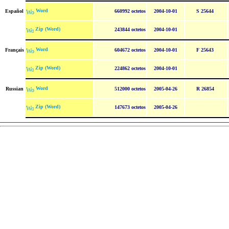
Word
Español
660992 octetos
2004-10-01
S 25644
Zip (Word)
243844 octetos
2004-10-01
Word
Français
604672 octetos
2004-10-01
F 25643
Zip (Word)
224862 octetos
2004-10-01
Word
Russian
512000 octetos
2005-04-26
R 26854
Zip (Word)
147673 octetos
2005-04-26