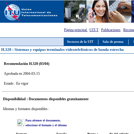
Página principal
:
UIT-T
:
Publicaciones
:
Recome
Sectores de la UIT
Sala de prensa
H.320 : Sistemas y equipos terminales videotelefónicos de banda estrecha
Recomendación H.320 (03/04)
Aprobada en 2004-03-15
Estado : En vigor
Disponibilidad : Documentos disponibles gratuitamente
Idiomas y formatos disponibles :
Para obtener el documento,
seleccione el formato y el idioma
Formato
Tamaño
Puesta a
No del artículo