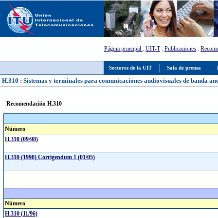
Página principal
:
UIT-T
:
Publicaciones
:
Recome
Sectores de la UIT
Sala de prensa
H.310 : Sistemas y terminales para comunicaciones audiovisuales de banda an
Recomendación H.310
Número
H.310 (09/98)
H.310 (1998) Corrigendum 1 (01/05)
Número
H.310 (11/96)