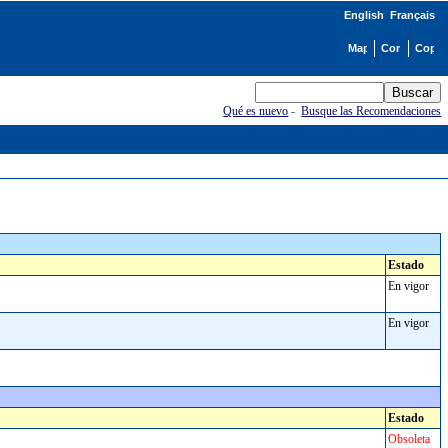
English
Français
Qué es nuevo
-
Busque las Recomendaciones
Estado
En vigor
En vigor
Estado
Obsoleta