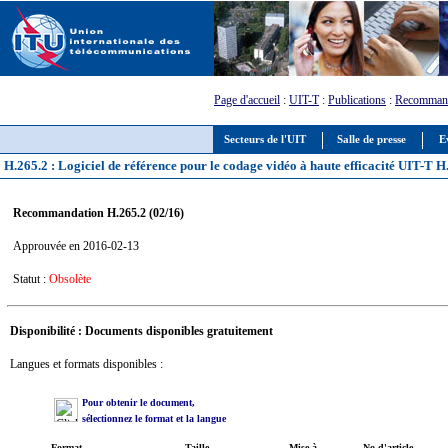
Page d'accueil
:
UIT-T
:
Publications
:
Recommand
Secteurs de l'UIT
Salle de presse
E
H.265.2 : Logiciel de référence pour le codage vidéo à haute efficacité UIT-T H
Recommandation H.265.2 (02/16)
Approuvée en 2016-02-13
Statut :
Obsolète
Disponibilité : Documents disponibles gratuitement
Langues et formats disponibles :
Pour obtenir le document,
sélectionnez le format et la langue
Format
Taille
Mise à
No d'article