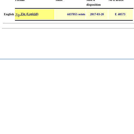
disposition
Zip (Logiciel)
English
4437055 octets
2017-03-20
E 40573