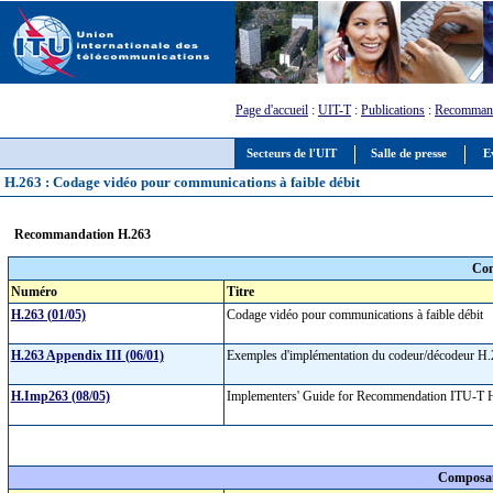
Page d'accueil
:
UIT-T
:
Publications
:
Recommand
Secteurs de l'UIT
Salle de presse
E
H.263 : Codage vidéo pour communications à faible débit
Recommandation H.263
Com
Numéro
Titre
H.263 (01/05)
Codage vidéo pour communications à faible débit
H.263 Appendix III (06/01)
Exemples d'implémentation du codeur/décodeur 
H.Imp263 (08/05)
Implementers' Guide for Recommendation ITU-T H.
Composan