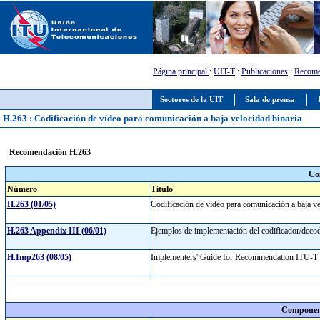
Página principal
:
UIT-T
:
Publicaciones
:
Recome
Sectores de la UIT
Sala de prensa
H.263 : Codificación de vídeo para comunicación a baja velocidad binaria
Recomendación H.263
Co
Número
Título
H.263 (01/05)
Codificación de vídeo para comunicación a baja v
H.263 Appendix III (06/01)
Ejemplos de implementación del codificador/dec
H.Imp263 (08/05)
Implementers' Guide for Recommendation ITU-T H
Component