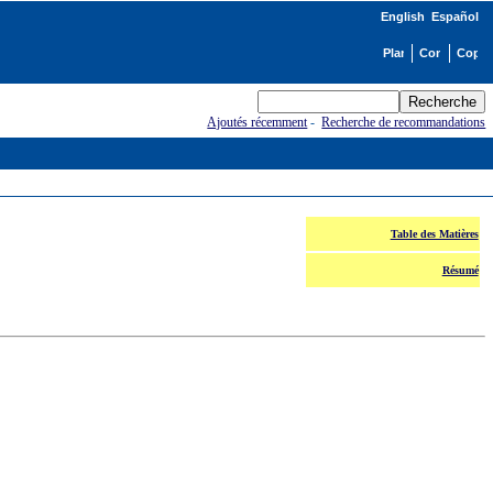
English
Español
Ajoutés récemment
-
Recherche de recommandations
Table des Matières
Résumé