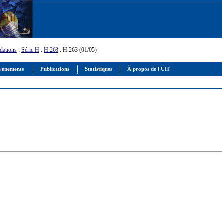
ations
:
Série H
:
H.263
: H.263 (01/05)
vénements
Publications
Statistiques
À propos de l'UIT