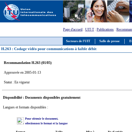
Page d'accueil
:
UIT-T
:
Publications
:
Recommand
Secteurs de l'UIT
Salle de presse
E
H.263 : Codage vidéo pour communications à faible débit
Recommandation H.263 (01/05)
Approuvée en 2005-01-13
Statut : En vigueur
Disponibilité : Documents disponibles gratuitement
Langues et formats disponibles :
Pour obtenir le document,
sélectionnez le format et la langue
Format
Taille
Mise à
No d'article