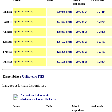
disposition
PDF (acrobat)
English
1900840 octets
2005-06-24
E 27414
PDF (acrobat)
Arabic
3834133 octets
2006-04-24
A 28734
PDF (acrobat)
Chinese
4808031 octets
2006-01-09
C 28269
PDF (acrobat)
Español
2067592 octets
2005-08-25
S 27416
PDF (acrobat)
Français
2255866 octets
2005-08-25
F 27415
PDF (acrobat)
Russian
3571688 octets
2006-01-30
R 28394
Disponibilité :
Utilisateurs TIES
Langues et formats disponibles :
Pour obtenir le document,
sélectionnez le format et la langue
Format
Taille
Mise à
No d'article
disposition