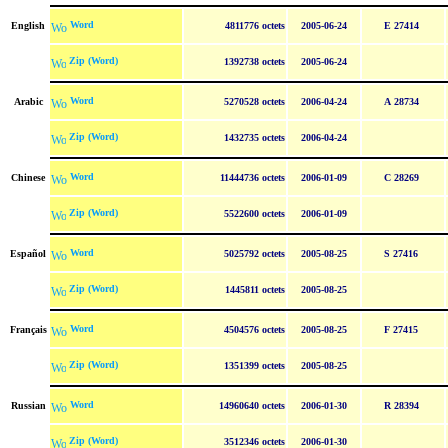
Word
English
4811776 octets
2005-06-24
E 27414
Zip (Word)
1392738 octets
2005-06-24
Word
Arabic
5270528 octets
2006-04-24
A 28734
Zip (Word)
1432735 octets
2006-04-24
Word
Chinese
11444736 octets
2006-01-09
C 28269
Zip (Word)
5522600 octets
2006-01-09
Word
Español
5025792 octets
2005-08-25
S 27416
Zip (Word)
1445811 octets
2005-08-25
Word
Français
4504576 octets
2005-08-25
F 27415
Zip (Word)
1351399 octets
2005-08-25
Word
Russian
14960640 octets
2006-01-30
R 28394
Zip (Word)
3512346 octets
2006-01-30