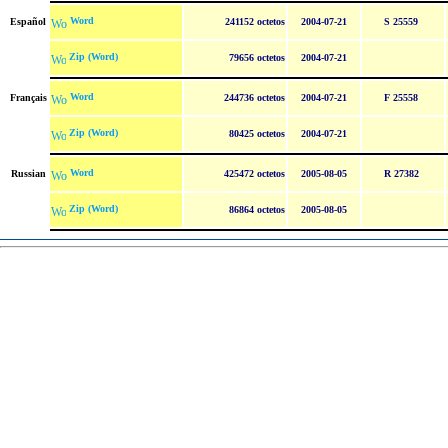
Word
Español
241152 octetos
2004-07-21
S 25559
Zip (Word)
79656 octetos
2004-07-21
Word
Français
244736 octetos
2004-07-21
F 25558
Zip (Word)
80425 octetos
2004-07-21
Word
Russian
425472 octetos
2005-08-05
R 27382
Zip (Word)
86864 octetos
2005-08-05