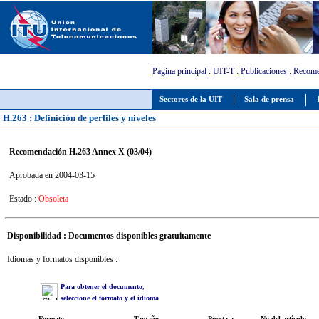
Página principal
:
UIT-T
:
Publicaciones
:
Recome
Sectores de la UIT
Sala de prensa
H.263 : Definición de perfiles y niveles
Recomendación H.263 Annex X (03/04)
Aprobada en 2004-03-15
Estado :
Obsoleta
Disponibilidad : Documentos disponibles gratuitamente
Idiomas y formatos disponibles :
Para obtener el documento,
seleccione el formato y el idioma
Formato
Tamaño
Puesta a
No del artículo