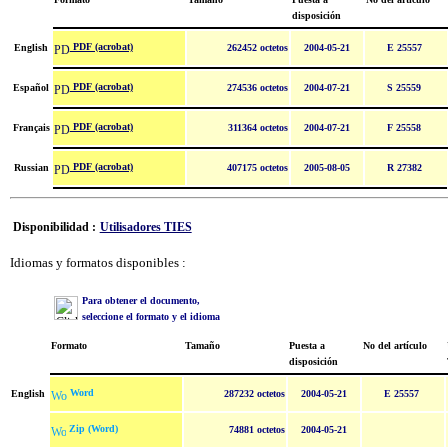
disposición
PDF (acrobat)
English
262452 octetos
2004-05-21
E 25557
PDF (acrobat)
Español
274536 octetos
2004-07-21
S 25559
PDF (acrobat)
Français
311364 octetos
2004-07-21
F 25558
PDF (acrobat)
Russian
407175 octetos
2005-08-05
R 27382
Disponibilidad :
Utilisadores TIES
Idiomas y formatos disponibles :
Para obtener el documento,
seleccione el formato y el idioma
Formato
Tamaño
Puesta a
No del artículo
disposición
Word
English
287232 octetos
2004-05-21
E 25557
Zip (Word)
74881 octetos
2004-05-21