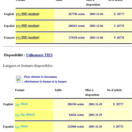
disposition
PDF (acrobat)
English
267796 octets
2001-12-04
E 20777
PDF (acrobat)
Español
280261 octets
2001-12-04
S 20779
PDF (acrobat)
Français
279118 octets
2001-12-04
F 20778
Disponibilité :
Utilisateurs TIES
Langues et formats disponibles :
Pour obtenir le document,
sélectionnez le format et la langue
Format
Taille
Mise à
No d'article
disposition
Word
English
206336 octets
2001-11-20
E 20777
Zip (Word)
64456 octets
2001-11-20
Word
Español
232960 octets
2001-11-20
S 20779