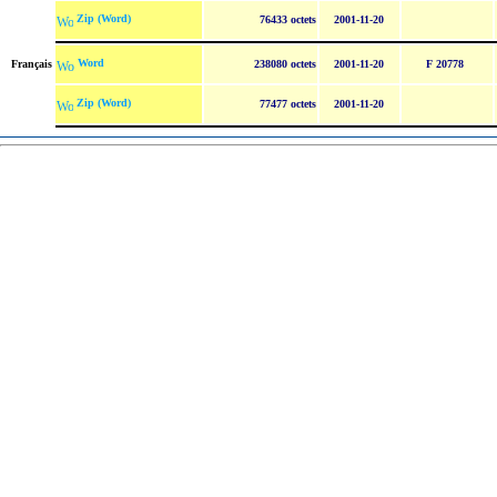
Zip (Word)
76433 octets
2001-11-20
Word
Français
238080 octets
2001-11-20
F 20778
Zip (Word)
77477 octets
2001-11-20