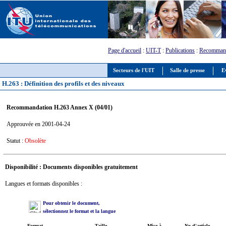
Page d'accueil
:
UIT-T
:
Publications
:
Recommand
Secteurs de l'UIT
Salle de presse
E
H.263 : Définition des profils et des niveaux
Recommandation H.263 Annex X (04/01)
Approuvée en 2001-04-24
Statut :
Obsolète
Disponibilité : Documents disponibles gratuitement
Langues et formats disponibles :
Pour obtenir le document,
sélectionnez le format et la langue
Format
Taille
Mise à
No d'article